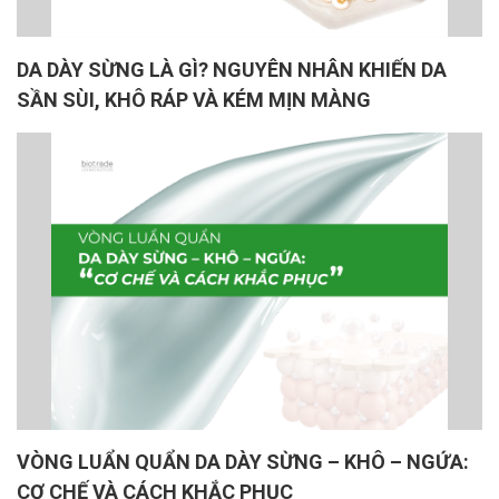
DA DÀY SỪNG LÀ GÌ? NGUYÊN NHÂN KHIẾN DA
SẦN SÙI, KHÔ RÁP VÀ KÉM MỊN MÀNG
VÒNG LUẨN QUẨN DA DÀY SỪNG – KHÔ – NGỨA:
CƠ CHẾ VÀ CÁCH KHẮC PHỤC