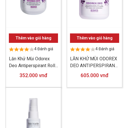
Thêm vào giỏ hàng
Thêm vào giỏ hàng
4 Đánh giá
4 Đánh giá
Lăn Khử Mùi Odorex
LĂN KHỬ MÙI ODOREX
Deo Antiperspirant Roll-
DEO ANTIPERSPIRANT
on 20ml
ROLL-ON 40ML
352.000 vnđ
605.000 vnđ