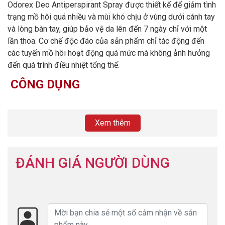
Odorex Deo Antiperspirant Spray được thiết kế để giảm tình
trạng mồ hôi quá nhiều và mùi khó chịu ở vùng dưới cánh tay
và lòng bàn tay, giúp bảo vệ da lên đến 7 ngày chỉ với một
lần thoa. Cơ chế độc đáo của sản phẩm chỉ tác động đến
các tuyến mồ hôi hoạt động quá mức mà không ảnh hưởng
đến quá trình điều nhiệt tổng thể.
CÔNG DỤNG
– Giảm tình trạng mồ hôi quá nhiều và mùi khó chịu ở vùng
dưới cánh tay và lòng bàn tay, giúp bảo vệ da lên đến 7 ngày
Xem thêm
chỉ với một lần thoa ( Hiệu quả còn phụ thuộc theo cơ địa
người dùng,...).
THÀNH PHẦN SẢN PHẨM
ĐÁNH GIÁ NGƯỜI DÙNG
– Aluminium Chloride – Hỗ trợ ngăn tiết mồ hôi
– Glycerin – Làm mềm, dưỡng ẩm và tăng độ đàn hồi của
da, bảo vệ da khỏi bị khô và tăng chức năng bảo vệ của da
– Methenamine – Một thành phần kháng khuẩn phổ rộng