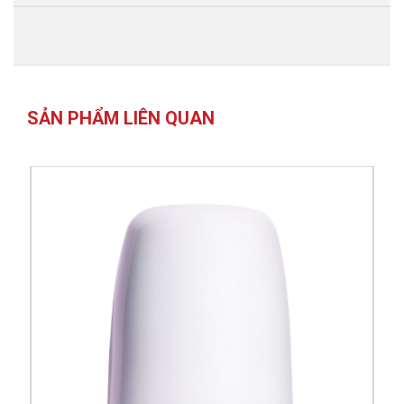
bảo hiệu quả lâu dài, hãy áp dụng cách 7 ngày một lần theo
thói quen cá nhân của bạn. Ví dụ, nếu bạn bắt đầu đổ mồ hôi
vào ngày thứ 8 sau lần sử dụng đầu tiên, hãy thoa Odorex
Deo 7 ngày một lần. Trong khoảng thời gian này, bạn có thể
sử dụng nước hoa, tắm sữa tắm bình thường.
SẢN PHẨM LIÊN QUAN
CHÚ Ý QUAN TRỌNG
Không cần phải sử dụng Odorex Deo mỗi ngày.
Luôn làm khô vùng da định điều trị trước khi thoa sản phẩm.
Không triệt lông vào ngày thoa sản phẩm.
Chỉ thoa Odorex Deo trên vùng da khỏe, không bị thương và
ít nhất 72 giờ sau khi tẩy lông nách.
Không sử dụng sản phẩm nếu bạn quá mẫn cảm với muối
nhôm