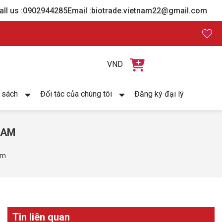
all us :
0902944285
Email :
biotrade.vietnam22@gmail.com
VND
 sách
Đối tác của chúng tôi
Đăng ký đại lý
EAM
am
Tin liên quan