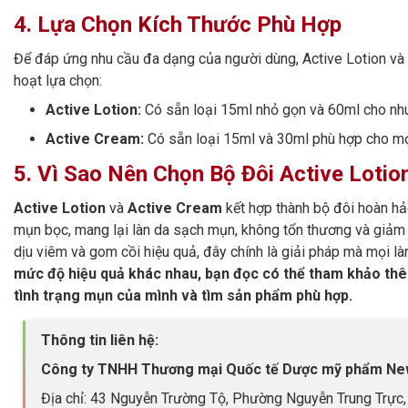
4. Lựa Chọn Kích Thước Phù Hợp
Để đáp ứng nhu cầu đa dạng của người dùng, Active Lotion và A
hoạt lựa chọn:
Active Lotion:
Có sẵn loại 15ml nhỏ gọn và 60ml cho nhu
Active Cream:
Có sẵn loại 15ml và 30ml phù hợp cho mọ
5. Vì Sao Nên Chọn Bộ Đôi Active Loti
Active Lotion
và
Active Cream
kết hợp thành bộ đôi hoàn hả
mụn bọc, mang lại làn da sạch mụn, không tổn thương và giảm t
dịu viêm và gom cồi hiệu quả, đây chính là giải pháp mà mọi l
mức độ hiệu quả khác nhau, bạn đọc có thể tham khảo thêm
tình trạng mụn của mình và tìm sản phẩm phù hợp.
Thông tin liên hệ:
Công ty TNHH Thương mại Quốc tế Dược mỹ phẩm Ne
Địa chỉ: 43 Nguyễn Trường Tộ, Phường Nguyễn Trung Trực, 