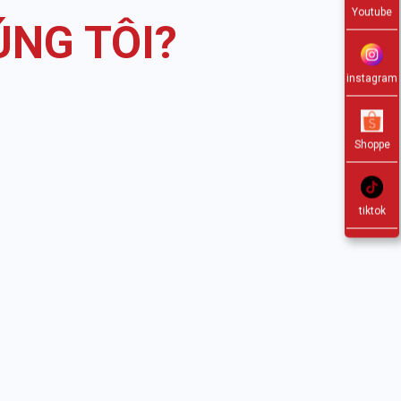
Youtube
ÚNG TÔI?
instagram
Đánh giá từ khách hàng về lăn khử mùi Odore
Biotrade thể hiện sự hài lòng và hiệu quả rõ rệt.
Shoppe
không chỉ mang lại sự thoải mái mà còn giúp cả
đáng kể tình trạng mùi cơ thể, được nhiều khác
tin tưởng và yêu thích.
tiktok