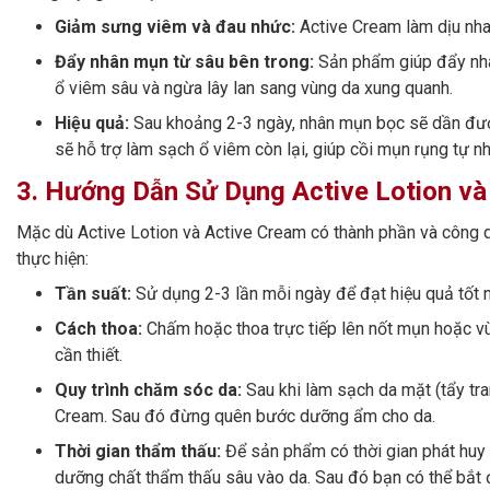
Giảm sưng viêm và đau nhức:
Active Cream làm dịu nhan
Đẩy nhân mụn từ sâu bên trong:
Sản phẩm giúp đẩy nhân
ổ viêm sâu và ngừa lây lan sang vùng da xung quanh.
Hiệu quả:
Sau khoảng 2-3 ngày, nhân mụn bọc sẽ dần được
sẽ hỗ trợ làm sạch ổ viêm còn lại, giúp cồi mụn rụng tự nh
3. Hướng Dẫn Sử Dụng Active Lotion và
Mặc dù Active Lotion và Active Cream có thành phần và công 
thực hiện:
Tần suất:
Sử dụng 2-3 lần mỗi ngày để đạt hiệu quả tốt n
Cách thoa:
Chấm hoặc thoa trực tiếp lên nốt mụn hoặc v
cần thiết.
Quy trình chăm sóc da:
Sau khi làm sạch da mặt (tẩy tra
Cream. Sau đó đừng quên bước dưỡng ẩm cho da.
Thời gian thẩm thấu:
Để sản phẩm có thời gian phát huy 
dưỡng chất thẩm thấu sâu vào da. Sau đó bạn có thể bắ