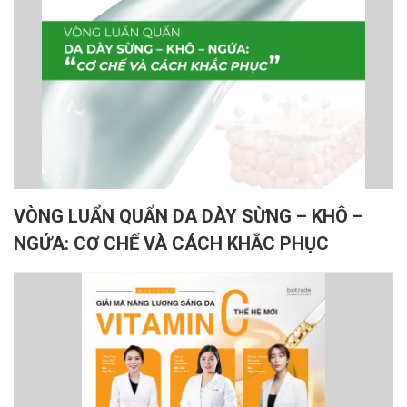
VÒNG LUẨN QUẨN DA DÀY SỪNG – KHÔ –
NGỨA: CƠ CHẾ VÀ CÁCH KHẮC PHỤC