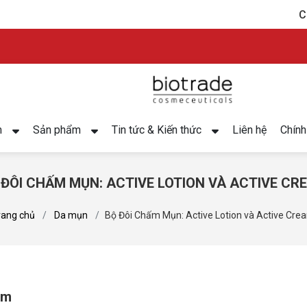
C
m
Sản phẩm
Tin tức & Kiến thức
Liên hệ
Chính
 ĐÔI CHẤM MỤN: ACTIVE LOTION VÀ ACTIVE CR
rang chủ
Da mụn
Bộ Đôi Chấm Mụn: Active Lotion và Active Cre
am