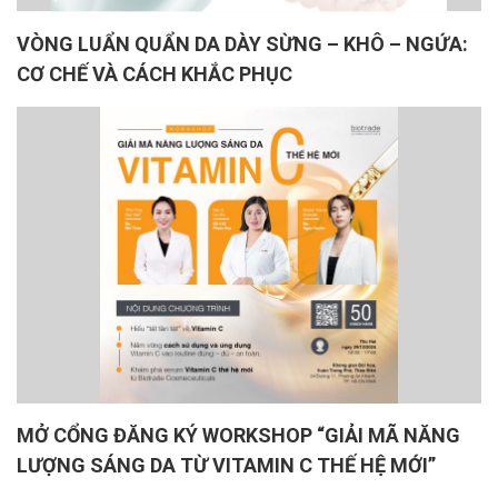
VÒNG LUẨN QUẨN DA DÀY SỪNG – KHÔ – NGỨA:
CƠ CHẾ VÀ CÁCH KHẮC PHỤC
MỞ CỔNG ĐĂNG KÝ WORKSHOP “GIẢI MÃ NĂNG
LƯỢNG SÁNG DA TỪ VITAMIN C THẾ HỆ MỚI”