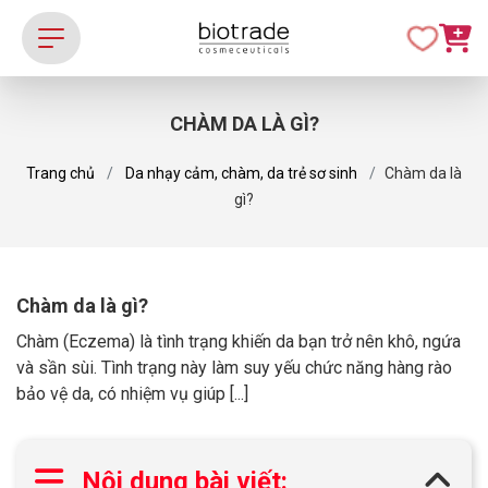
CHÀM DA LÀ GÌ?
Trang chủ
Da nhạy cảm, chàm, da trẻ sơ sinh
Chàm da là
gì?
Chàm da là gì?
Chàm (Eczema) là tình trạng khiến da bạn trở nên khô, ngứa
và sần sùi. Tình trạng này làm suy yếu chức năng hàng rào
bảo vệ da, có nhiệm vụ giúp [...]
Nội dung bài viết: