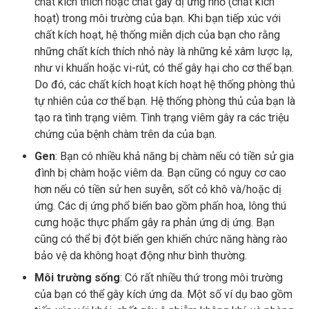
chất kích thích hoặc chất gây dị ứng nhỏ (chất kích
hoạt) trong môi trường của bạn. Khi bạn tiếp xúc với
chất kích hoạt, hệ thống miễn dịch của bạn cho rằng
những chất kích thích nhỏ này là những kẻ xâm lược lạ,
như vi khuẩn hoặc vi-rút, có thể gây hại cho cơ thể bạn.
Do đó, các chất kích hoạt kích hoạt hệ thống phòng thủ
tự nhiên của cơ thể bạn. Hệ thống phòng thủ của bạn là
tạo ra tình trạng viêm. Tình trạng viêm gây ra các triệu
chứng của bệnh chàm trên da của bạn.
Gen
: Bạn có nhiều khả năng bị chàm nếu có tiền sử gia
đình bị chàm hoặc viêm da. Bạn cũng có nguy cơ cao
hơn nếu có tiền sử hen suyễn, sốt cỏ khô và/hoặc dị
ứng. Các dị ứng phổ biến bao gồm phấn hoa, lông thú
cưng hoặc thực phẩm gây ra phản ứng dị ứng. Bạn
cũng có thể bị đột biến gen khiến chức năng hàng rào
bảo vệ da không hoạt động như bình thường.
Môi trường sống
: Có rất nhiều thứ trong môi trường
của bạn có thể gây kích ứng da. Một số ví dụ bao gồm