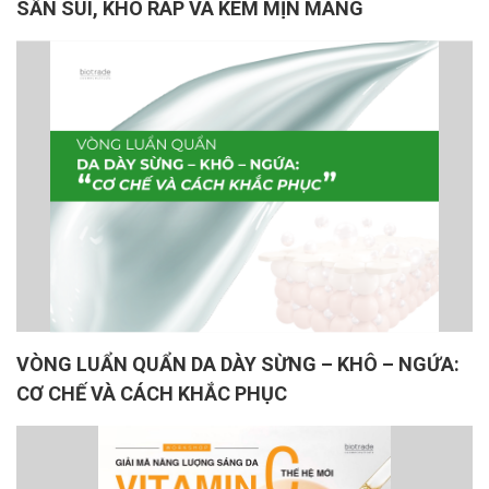
SẦN SÙI, KHÔ RÁP VÀ KÉM MỊN MÀNG
VÒNG LUẨN QUẨN DA DÀY SỪNG – KHÔ – NGỨA:
CƠ CHẾ VÀ CÁCH KHẮC PHỤC