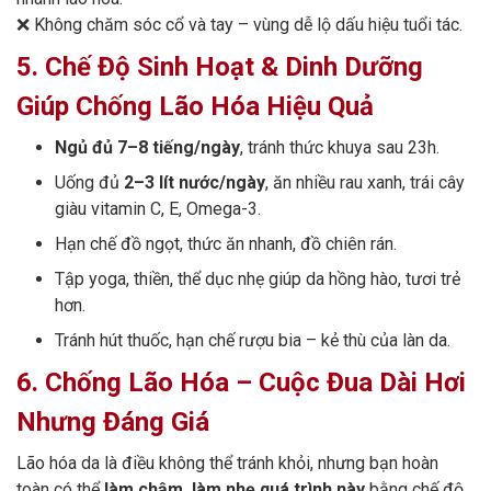
❌ Không chăm sóc cổ và tay – vùng dễ lộ dấu hiệu tuổi tác.
5. Chế Độ Sinh Hoạt & Dinh Dưỡng
Giúp Chống Lão Hóa Hiệu Quả
Ngủ đủ 7–8 tiếng/ngày
, tránh thức khuya sau 23h.
Uống đủ
2–3 lít nước/ngày
, ăn nhiều rau xanh, trái cây
giàu vitamin C, E, Omega-3.
Hạn chế đồ ngọt, thức ăn nhanh, đồ chiên rán.
Tập yoga, thiền, thể dục nhẹ giúp da hồng hào, tươi trẻ
hơn.
Tránh hút thuốc, hạn chế rượu bia – kẻ thù của làn da.
6. Chống Lão Hóa – Cuộc Đua Dài Hơi
Nhưng Đáng Giá
Lão hóa da là điều không thể tránh khỏi, nhưng bạn hoàn
toàn có thể
làm chậm, làm nhẹ quá trình này
bằng chế độ