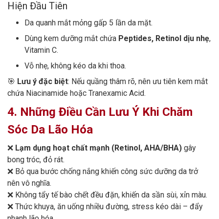
Hiện Đầu Tiên
Da quanh mắt mỏng gấp 5 lần da mặt.
Dùng kem dưỡng mắt chứa
Peptides, Retinol dịu nhẹ
,
Vitamin C.
Vỗ nhẹ, không kéo da khi thoa.
🎯
Lưu ý đặc biệt
: Nếu quầng thâm rõ, nên ưu tiên kem mắt
chứa Niacinamide hoặc Tranexamic Acid.
4. Những Điều Cần Lưu Ý Khi Chăm
Sóc Da Lão Hóa
❌
Lạm dụng hoạt chất mạnh (Retinol, AHA/BHA)
gây
bong tróc, đỏ rát.
❌ Bỏ qua bước chống nắng khiến công sức dưỡng da trở
nên vô nghĩa.
❌ Không tẩy tế bào chết đều đặn, khiến da sần sùi, xỉn màu.
❌ Thức khuya, ăn uống nhiều đường, stress kéo dài – đẩy
nhanh lão hóa.