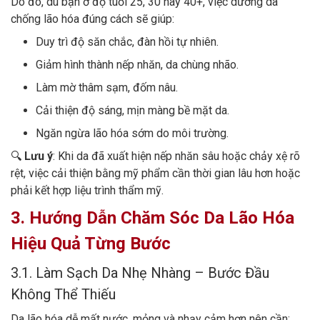
Do đó, dù bạn ở độ tuổi 25, 30 hay 40+, việc dưỡng da
chống lão hóa đúng cách sẽ giúp:
Duy trì độ săn chắc, đàn hồi tự nhiên.
Giảm hình thành nếp nhăn, da chùng nhão.
Làm mờ thâm sạm, đốm nâu.
Cải thiện độ sáng, mịn màng bề mặt da.
Ngăn ngừa lão hóa sớm do môi trường.
🔍
Lưu ý
: Khi da đã xuất hiện nếp nhăn sâu hoặc chảy xệ rõ
rệt, việc cải thiện bằng mỹ phẩm cần thời gian lâu hơn hoặc
phải kết hợp liệu trình thẩm mỹ.
3. Hướng Dẫn Chăm Sóc Da Lão Hóa
Hiệu Quả Từng Bước
3.1. Làm Sạch Da Nhẹ Nhàng – Bước Đầu
Không Thể Thiếu
Da lão hóa dễ mất nước, mỏng và nhạy cảm hơn nên cần: