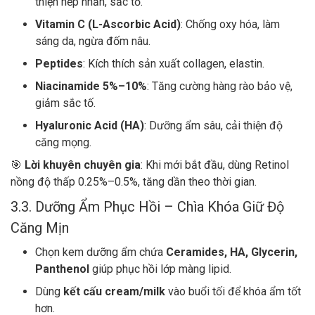
thiện nếp nhăn, sắc tố.
Vitamin C (L-Ascorbic Acid)
: Chống oxy hóa, làm
sáng da, ngừa đốm nâu.
Peptides
: Kích thích sản xuất collagen, elastin.
Niacinamide 5%–10%
: Tăng cường hàng rào bảo vệ,
giảm sắc tố.
Hyaluronic Acid (HA)
: Dưỡng ẩm sâu, cải thiện độ
căng mọng.
🎯
Lời khuyên chuyên gia
: Khi mới bắt đầu, dùng Retinol
nồng độ thấp 0.25%–0.5%, tăng dần theo thời gian.
3.3. Dưỡng Ẩm Phục Hồi – Chìa Khóa Giữ Độ
Căng Mịn
Chọn kem dưỡng ẩm chứa
Ceramides, HA, Glycerin,
Panthenol
giúp phục hồi lớp màng lipid.
Dùng
kết cấu cream/milk
vào buổi tối để khóa ẩm tốt
hơn.