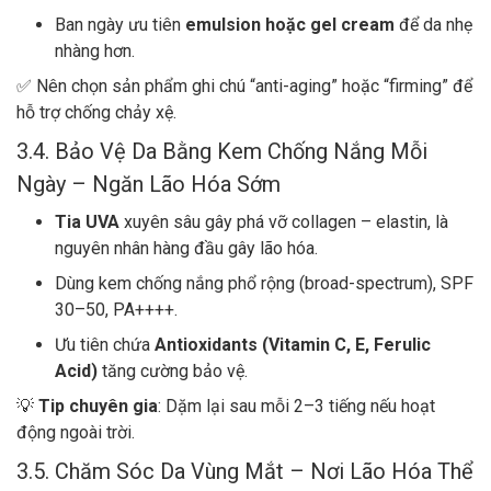
Ban ngày ưu tiên
emulsion hoặc gel cream
để da nhẹ
nhàng hơn.
✅ Nên chọn sản phẩm ghi chú “anti-aging” hoặc “firming” để
hỗ trợ chống chảy xệ.
3.4. Bảo Vệ Da Bằng Kem Chống Nắng Mỗi
Ngày – Ngăn Lão Hóa Sớm
Tia UVA
xuyên sâu gây phá vỡ collagen – elastin, là
nguyên nhân hàng đầu gây lão hóa.
Dùng kem chống nắng phổ rộng (broad-spectrum), SPF
30–50, PA++++.
Ưu tiên chứa
Antioxidants (Vitamin C, E, Ferulic
Acid)
tăng cường bảo vệ.
💡
Tip chuyên gia
: Dặm lại sau mỗi 2–3 tiếng nếu hoạt
động ngoài trời.
3.5. Chăm Sóc Da Vùng Mắt – Nơi Lão Hóa Thể