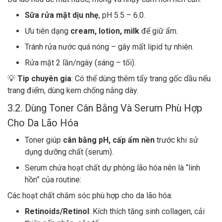
Sữa rửa mặt dịu nhẹ
, pH 5.5 – 6.0.
Ưu tiên dạng
cream, lotion, milk
để giữ ẩm.
Tránh rửa nước quá nóng – gây mất lipid tự nhiên.
Rửa mặt 2 lần/ngày (sáng – tối).
💡
Tip chuyên gia
: Có thể dùng thêm tẩy trang gốc dầu nếu
trang điểm, dùng kem chống nắng dày.
3.2. Dùng Toner Cân Bằng Và Serum Phù Hợp
Cho Da Lão Hóa
Toner giúp
cân bằng pH, cấp ẩm nền
trước khi sử
dụng dưỡng chất (serum).
Serum chứa hoạt chất dự phòng lão hóa nên là “linh
hồn” của routine:
Các hoạt chất chăm sóc phù hợp cho da lão hóa:
Retinoids/Retinol
: Kích thích tăng sinh collagen, cải